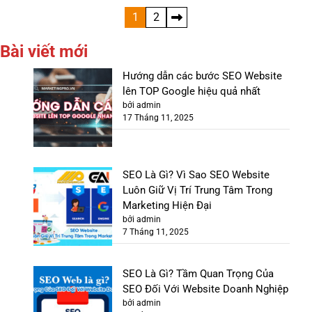
Phân
1
2
trang
Bài viết mới
bài
Hướng dẫn các bước SEO Website
viết
lên TOP Google hiệu quả nhất
bởi admin
17 Tháng 11, 2025
SEO Là Gì? Vì Sao SEO Website
Luôn Giữ Vị Trí Trung Tâm Trong
Marketing Hiện Đại
bởi admin
7 Tháng 11, 2025
SEO Là Gì? Tầm Quan Trọng Của
SEO Đối Với Website Doanh Nghiệp
bởi admin