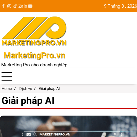
Skip
9 Tháng 8 , 2026
Zalo
facebook
instagram
tiktok
youtube
Update
to
city
content
MarketingPro.vn
Marketing Pro cho doanh nghiệp
Home
Dịch vụ
Giải pháp AI
Giải pháp AI