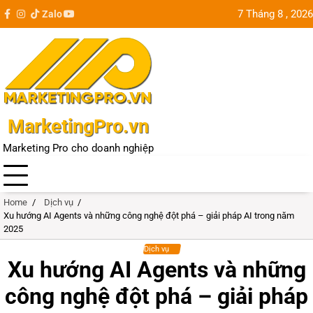
Skip
7 Tháng 8 , 2026
Zalo
facebook
instagram
tiktok
youtube
Update
to
city
content
MarketingPro.vn
Marketing Pro cho doanh nghiệp
Home
Dịch vụ
Xu hướng AI Agents và những công nghệ đột phá – giải pháp AI trong năm
2025
Dịch vụ
Xu hướng AI Agents và những
công nghệ đột phá – giải pháp