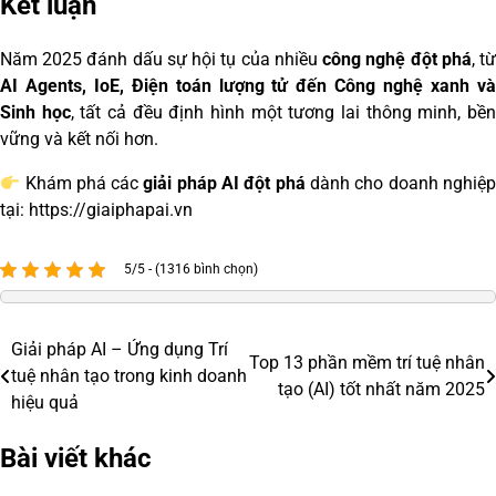
Kết luận
Năm 2025 đánh dấu sự hội tụ của nhiều
công nghệ đột phá
, t
AI Agents, IoE, Điện toán lượng tử đến Công nghệ xanh và
Sinh học
, tất cả đều định hình một tương lai thông minh, bề
vững và kết nối hơn.
Khám phá các
giải pháp AI đột phá
dành cho doanh nghiệ
tại:
https://giaiphapai.vn
5/5 - (1316 bình chọn)
Giải pháp AI – Ứng dụng Trí
Điều
Top 13 phần mềm trí tuệ nhân
tuệ nhân tạo trong kinh doanh
tạo (AI) tốt nhất năm 2025
hướng
hiệu quả
bài
Bài viết khác
viết