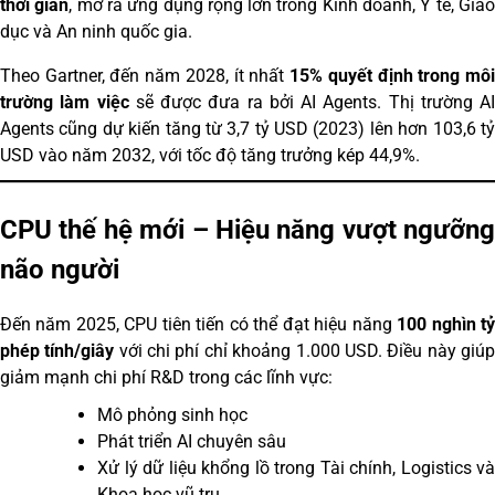
thời gian
, mở ra ứng dụng rộng lớn trong Kinh doanh, Y tế, Giá
dục và An ninh quốc gia.
Theo Gartner, đến năm 2028, ít nhất
15% quyết định trong mô
trường làm việc
sẽ được đưa ra bởi AI Agents. Thị trường AI
Agents cũng dự kiến tăng từ 3,7 tỷ USD (2023) lên hơn 103,6 tỷ
USD vào năm 2032, với tốc độ tăng trưởng kép 44,9%.
CPU thế hệ mới – Hiệu năng vượt ngưỡng
não người
Đến năm 2025, CPU tiên tiến có thể đạt hiệu năng
100 nghìn t
phép tính/giây
với chi phí chỉ khoảng 1.000 USD. Điều này giú
giảm mạnh chi phí R&D trong các lĩnh vực:
Mô phỏng sinh học
Phát triển AI chuyên sâu
Xử lý dữ liệu khổng lồ trong Tài chính, Logistics và
Khoa học vũ trụ