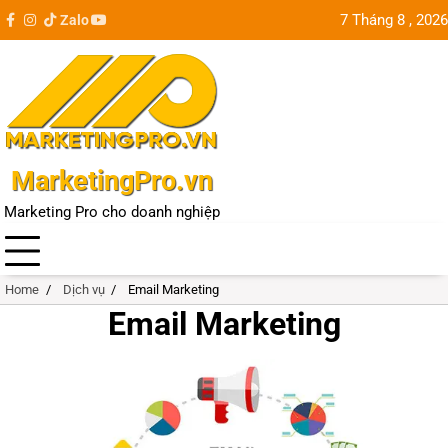
Skip
7 Tháng 8 , 2026
Zalo
facebook
instagram
tiktok
youtube
Update
to
city
content
MarketingPro.vn
Marketing Pro cho doanh nghiệp
Home
Dịch vụ
Email Marketing
Email Marketing