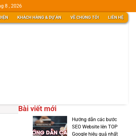
g 8 , 2026
DIỆN
KHÁCH HÀNG & DỰ ÁN
VỀ CHÚNG TÔI
LIÊN HỆ
Bài viết mới
Hướng dẫn các bước
SEO Website lên TOP
Google hiệu quả nhất