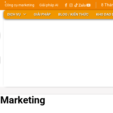
8 Thán
Công cụ marketing
Giải pháp AI
Zalo
facebook
instagram
tiktok
youtube
Update
city
DỊCH VỤ
GIẢI PHÁP
BLOG / KIẾN THỨC
KHO DAO 
 Marketing