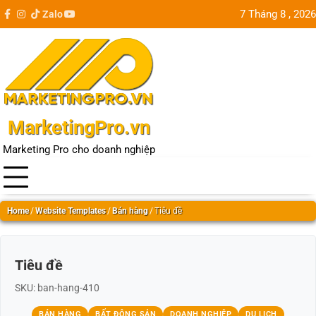
Skip
7 Tháng 8 , 2026
Zalo
facebook
instagram
tiktok
youtube
Update
to
city
content
MarketingPro.vn
Marketing Pro cho doanh nghiệp
Home
/
Website Templates
/
Bán hàng
/
Tiêu đề
Tiêu đề
SKU: ban-hang-410
BÁN HÀNG
BẤT ĐỘNG SẢN
DOANH NGHIỆP
DU LỊCH