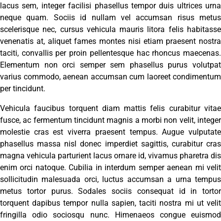
lacus sem, integer facilisi phasellus tempor duis ultrices urna
neque quam. Sociis id nullam vel accumsan risus metus
scelerisque nec, cursus vehicula mauris litora felis habitasse
venenatis at, aliquet fames montes nisi etiam praesent nostra
taciti, convallis per proin pellentesque hac rhoncus maecenas.
Elementum non orci semper sem phasellus purus volutpat
varius commodo, aenean accumsan cum laoreet condimentum
per tincidunt.
Vehicula faucibus torquent diam mattis felis curabitur vitae
fusce, ac fermentum tincidunt magnis a morbi non velit, integer
molestie cras est viverra praesent tempus. Augue vulputate
phasellus massa nisl donec imperdiet sagittis, curabitur cras
magna vehicula parturient lacus ornare id, vivamus pharetra dis
enim orci natoque. Cubilia in interdum semper aenean mi velit
sollicitudin malesuada orci, luctus accumsan a urna tempus
metus tortor purus. Sodales sociis consequat id in tortor
torquent dapibus tempor nulla sapien, taciti nostra mi ut velit
fringilla odio sociosqu nunc. Himenaeos congue euismod