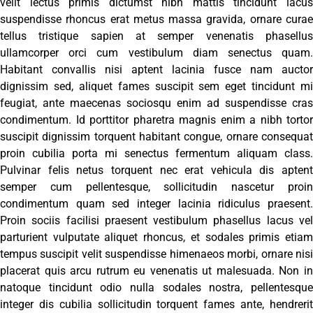
velit lectus primis dictumst nibh mattis tincidunt lacus
suspendisse rhoncus erat metus massa gravida, ornare curae
tellus tristique sapien at semper venenatis phasellus
ullamcorper orci cum vestibulum diam senectus quam.
Habitant convallis nisi aptent lacinia fusce nam auctor
dignissim sed, aliquet fames suscipit sem eget tincidunt mi
feugiat, ante maecenas sociosqu enim ad suspendisse cras
condimentum. Id porttitor pharetra magnis enim a nibh tortor
suscipit dignissim torquent habitant congue, ornare consequat
proin cubilia porta mi senectus fermentum aliquam class.
Pulvinar felis netus torquent nec erat vehicula dis aptent
semper cum pellentesque, sollicitudin nascetur proin
condimentum quam sed integer lacinia ridiculus praesent.
Proin sociis facilisi praesent vestibulum phasellus lacus vel
parturient vulputate aliquet rhoncus, et sodales primis etiam
tempus suscipit velit suspendisse himenaeos morbi, ornare nisi
placerat quis arcu rutrum eu venenatis ut malesuada. Non in
natoque tincidunt odio nulla sodales nostra, pellentesque
integer dis cubilia sollicitudin torquent fames ante, hendrerit