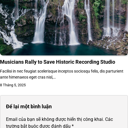
Musicians Rally to Save Historic Recording Studio
Facilisi in nec feugiat scelerisque inceptos sociosqu felis, dis parturient
ante himenaeos eget cras nisl,…
8 Tháng 5, 2025
Để lại một bình luận
Email của bạn sẽ không được hiển thị công khai.
Các
trường bắt buộc được đánh dấu
*