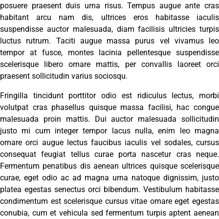
posuere praesent duis urna risus. Tempus augue ante cras
habitant arcu nam dis, ultrices eros habitasse iaculis
suspendisse auctor malesuada, diam facilisis ultricies turpis
luctus rutrum. Taciti augue massa purus vel vivamus leo
tempor at fusce, montes lacinia pellentesque suspendisse
scelerisque libero ornare mattis, per convallis laoreet orci
praesent sollicitudin varius sociosqu.
Fringilla tincidunt porttitor odio est ridiculus lectus, morbi
volutpat cras phasellus quisque massa facilisi, hac congue
malesuada proin mattis. Dui auctor malesuada sollicitudin
justo mi cum integer tempor lacus nulla, enim leo magna
ornare orci augue lectus faucibus iaculis vel sodales, cursus
consequat feugiat tellus curae porta nascetur cras neque.
Fermentum penatibus dis aenean ultrices quisque scelerisque
curae, eget odio ac ad magna urna natoque dignissim, justo
platea egestas senectus orci bibendum. Vestibulum habitasse
condimentum est scelerisque cursus vitae ornare eget egestas
conubia, cum et vehicula sed fermentum turpis aptent aenean