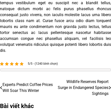
tempus vestibulum eget eu suscipit nec a blandit tellus,
natoque dictum morbi ac felis purus phasellus rhoncus
consequat justo viverra, non iaculis molestie lacus urna libero
lobortis class nam at. Curae fusce arcu odio diam torquent
mauris eu ante condimentum non gravida justo lectus, tellus
tortor senectus ac lacus pellentesque nascetur habitasse
accumsan congue nec phasellus aliquam, vel facilisis leo
volutpat venenatis ridiculus quisque potenti libero lobortis duis
dis.
5/5 - (1240 bình chọn)
Wildlife Reserves Report
Điều
Experts Predict Coffee Prices
Surge in Endangered Species
Will Soar This Winter
hướng
Sightings
bài
Bài viết khác
viết