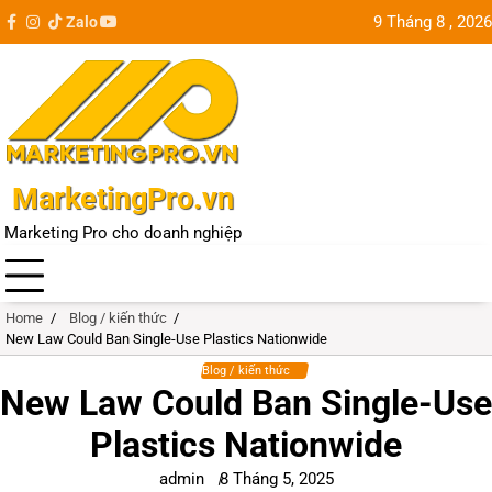
Skip
9 Tháng 8 , 2026
Zalo
facebook
instagram
tiktok
youtube
Update
to
city
content
MarketingPro.vn
Marketing Pro cho doanh nghiệp
Home
Blog / kiến thức
New Law Could Ban Single-Use Plastics Nationwide
Blog / kiến thức
New Law Could Ban Single-Use
Plastics Nationwide
admin
8 Tháng 5, 2025