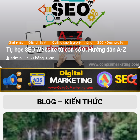
Giải pháp
Giải pháp AI
Quảng cáo & truyền thông
SEO - Quảng cáo
Tự học SEO Website từ con số 0: Hướng dẫn A-Z
admin
26 Tháng 9, 2025
BLOG – KIẾN THỨC