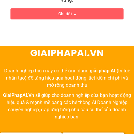
vững.
Chi tiết
GIAIPHAPAI.VN
Doanh nghiệp hiện nay có thể ứng dụng
giải pháp AI
(trí tuệ
nhân tạo) để tăng hiệu quả hoạt động, tiết kiệm chi phí và
mở rộng doanh thu
GiaiPhapAi.Vn
sẽ giúp cho doanh nghiệp của bạn hoạt động
hiệu quả & mạnh mẽ bằng các hệ thông AI Doanh Nghiệp
chuyên nghiệp, đáp ứng từng nhu cầu cụ thể của doanh
nghiệp bạn.