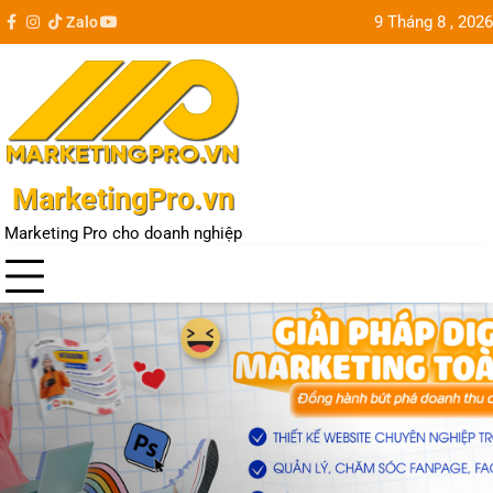
Skip
9 Tháng 8 , 2026
Zalo
facebook
instagram
tiktok
youtube
Update
to
city
content
MarketingPro.vn
Marketing Pro cho doanh nghiệp