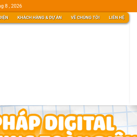
g 8 , 2026
DIỆN
KHÁCH HÀNG & DỰ ÁN
VỀ CHÚNG TÔI
LIÊN HỆ