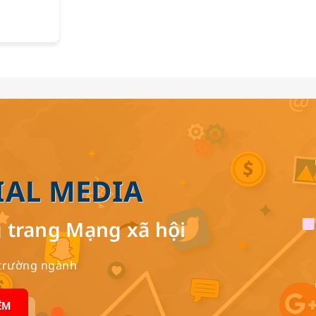
IAL MEDIA
 trang Mạng xã hội
ị trường ngành
ÊM