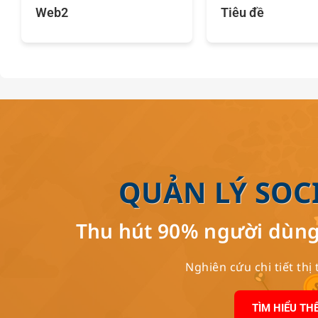
Web2
Tiêu đề
QUẢN LÝ SOC
Thu hút 90% người dùng
Nghiên cứu chi tiết th
TÌM HIỂU TH