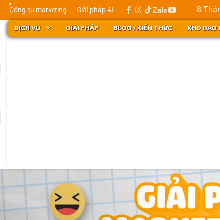
8 Thán
Công cụ marketing
Giải pháp AI
Zalo
facebook
instagram
tiktok
youtube
Update
city
DỊCH VỤ
GIẢI PHÁP
BLOG / KIẾN THỨC
KHO DAO 