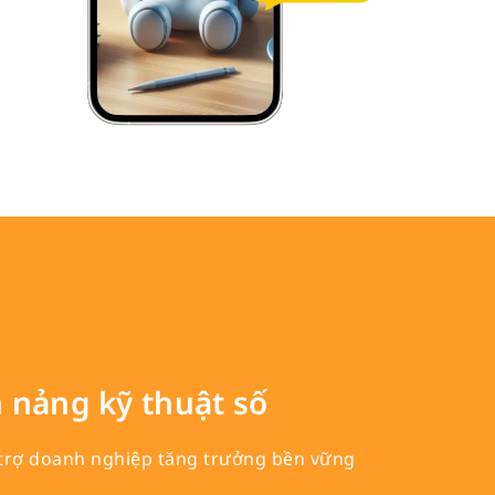
 nảng kỹ thuật số
 trợ doanh nghiệp tăng trưởng bền vững