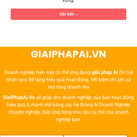
vững.
Chi tiết
GIAIPHAPAI.VN
Doanh nghiệp hiện nay có thể ứng dụng
giải pháp AI
(trí tuệ
nhân tạo) để tăng hiệu quả hoạt động, tiết kiệm chi phí và
mở rộng doanh thu
GiaiPhapAi.Vn
sẽ giúp cho doanh nghiệp của bạn hoạt động
hiệu quả & mạnh mẽ bằng các hệ thông AI Doanh Nghiệp
chuyên nghiệp, đáp ứng từng nhu cầu cụ thể của doanh
nghiệp bạn.