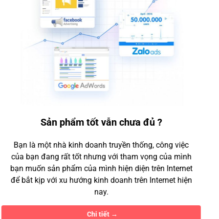
GIẢI PHÁP AI trong Dịch vụ khách hàng
Voicebot:
Tổng đài tự động trả lời khách hàng.
Phân tích cảm xúc (Sentiment Analysis):
Nhận diện
thái độ khách hàng trên mạng xã hội.
Hệ thống hỗ trợ kỹ thuật (AI Helpdesk):
Tự động gợi
ý câu trả lời từ dữ liệu cũ.