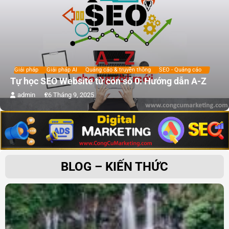
Giải pháp
Giải pháp AI
Quảng cáo & truyền thông
SEO - Quảng cáo
Tự học SEO Website từ con số 0: Hướng dẫn A-Z
admin
26 Tháng 9, 2025
BLOG – KIẾN THỨC