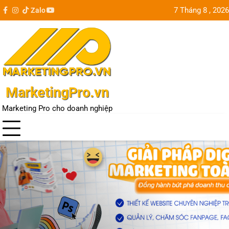
Skip
7 Tháng 8 , 2026
Zalo
facebook
instagram
tiktok
youtube
Update
to
city
content
MarketingPro.vn
Marketing Pro cho doanh nghiệp