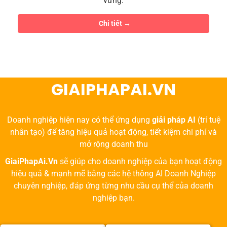
vững.
Chi tiết
GIAIPHAPAI.VN
Doanh nghiệp hiện nay có thể ứng dụng
giải pháp AI
(trí tuệ
nhân tạo) để tăng hiệu quả hoạt động, tiết kiệm chi phí và
mở rộng doanh thu
GiaiPhapAi.Vn
sẽ giúp cho doanh nghiệp của bạn hoạt động
hiệu quả & mạnh mẽ bằng các hệ thông AI Doanh Nghiệp
chuyên nghiệp, đáp ứng từng nhu cầu cụ thể của doanh
nghiệp bạn.