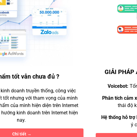
GIẢI PHÁP AI trong Dịch vụ khách hàng
Voicebot:
Tổng đài tự động trả lời khách hàng.
Phân tích cảm xúc (Sentiment Analysis):
Nhận diện
thái độ khách hàng trên mạng xã hội.
Hệ thống hỗ trợ kỹ thuật (AI Helpdesk):
Tự động gợi
ý câu trả lời từ dữ liệu cũ.