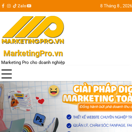
Skip
8 Tháng 8 , 2026
Zalo
facebook
instagram
tiktok
youtube
Update
to
city
content
MarketingPro.vn
Marketing Pro cho doanh nghiệp