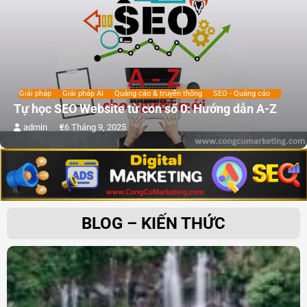
Giải pháp
Giải pháp AI
Quảng cáo & truyền thông
SEO - Quảng cáo
Tự học SEO Website từ con số 0: Hướng dẫn A-Z
admin
26 Tháng 9, 2025
BLOG – KIẾN THỨC